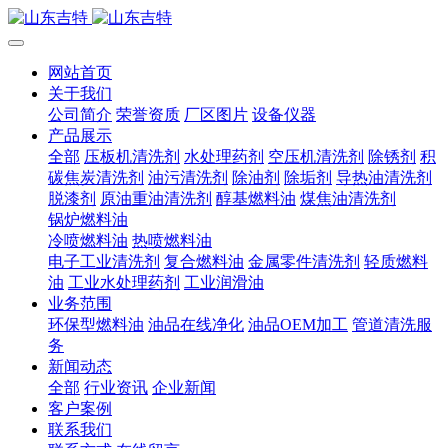
网站首页
关于我们
公司简介
荣誉资质
厂区图片
设备仪器
产品展示
全部
压板机清洗剂
水处理药剂
空压机清洗剂
除锈剂
积
碳焦炭清洗剂
油污清洗剂
除油剂
除垢剂
导热油清洗剂
脱漆剂
原油重油清洗剂
醇基燃料油
煤焦油清洗剂
锅炉燃料油
冷喷燃料油
热喷燃料油
电子工业清洗剂
复合燃料油
金属零件清洗剂
轻质燃料
油
工业水处理药剂
工业润滑油
业务范围
环保型燃料油
油品在线净化
油品OEM加工
管道清洗服
务
新闻动态
全部
行业资讯
企业新闻
客户案例
联系我们