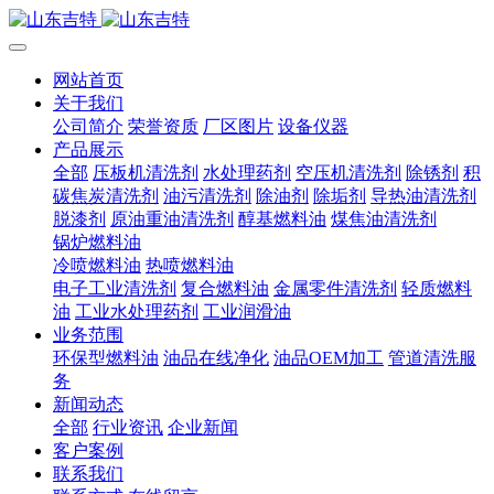
网站首页
关于我们
公司简介
荣誉资质
厂区图片
设备仪器
产品展示
全部
压板机清洗剂
水处理药剂
空压机清洗剂
除锈剂
积
碳焦炭清洗剂
油污清洗剂
除油剂
除垢剂
导热油清洗剂
脱漆剂
原油重油清洗剂
醇基燃料油
煤焦油清洗剂
锅炉燃料油
冷喷燃料油
热喷燃料油
电子工业清洗剂
复合燃料油
金属零件清洗剂
轻质燃料
油
工业水处理药剂
工业润滑油
业务范围
环保型燃料油
油品在线净化
油品OEM加工
管道清洗服
务
新闻动态
全部
行业资讯
企业新闻
客户案例
联系我们