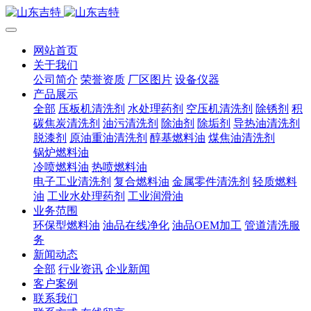
网站首页
关于我们
公司简介
荣誉资质
厂区图片
设备仪器
产品展示
全部
压板机清洗剂
水处理药剂
空压机清洗剂
除锈剂
积
碳焦炭清洗剂
油污清洗剂
除油剂
除垢剂
导热油清洗剂
脱漆剂
原油重油清洗剂
醇基燃料油
煤焦油清洗剂
锅炉燃料油
冷喷燃料油
热喷燃料油
电子工业清洗剂
复合燃料油
金属零件清洗剂
轻质燃料
油
工业水处理药剂
工业润滑油
业务范围
环保型燃料油
油品在线净化
油品OEM加工
管道清洗服
务
新闻动态
全部
行业资讯
企业新闻
客户案例
联系我们