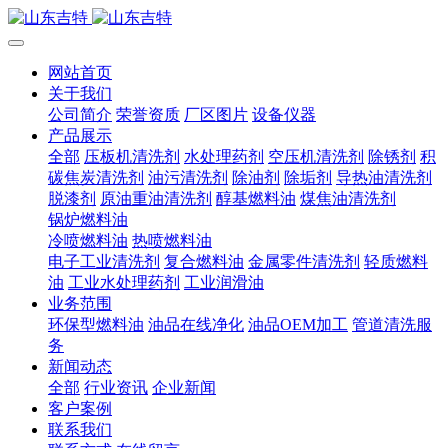
网站首页
关于我们
公司简介
荣誉资质
厂区图片
设备仪器
产品展示
全部
压板机清洗剂
水处理药剂
空压机清洗剂
除锈剂
积
碳焦炭清洗剂
油污清洗剂
除油剂
除垢剂
导热油清洗剂
脱漆剂
原油重油清洗剂
醇基燃料油
煤焦油清洗剂
锅炉燃料油
冷喷燃料油
热喷燃料油
电子工业清洗剂
复合燃料油
金属零件清洗剂
轻质燃料
油
工业水处理药剂
工业润滑油
业务范围
环保型燃料油
油品在线净化
油品OEM加工
管道清洗服
务
新闻动态
全部
行业资讯
企业新闻
客户案例
联系我们