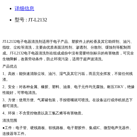
详细信息
型号 : JT-L2132
JT-L2132
电子电器清洗剂
适用于电子产品、塑胶件上的松香及其它助焊剂、油污、
指纹、尘粒等清洗，主要由优质表面活性剂、渗透剂、分散剂、缓蚀剂等配制而
成。
JT-L2132
电子电器清洗剂
在组成成份中没有需要特别标示的有害物质，可完全
生物降解，改善劳动条件，防止环境污染，适用于超声波清洗。
产品优点
1、高效：能快速清除尘埃、油污、湿气及其它污垢，而且完全挥发，不留任何残
渣。
2、安全：对各种金属、橡胶、塑料、油漆、电子元件均无腐蚀。耐压35KV，绝缘
性能好，可带电清洗。
3、方便：使用方便、气雾罐包装，手按喷嘴就可喷洗。在设备运行或停机状态下
都可清洗。
4、环保：不含受控物质以及三氯乙烯等有害物质。
清洗范围
●工件：电子管、硬线路板、软线路板、电子塑胶件、集成IC、微型电声无器件、
连接器等工件。