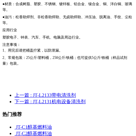
●材质：合成树脂、塑胶、不锈钢、镀锌板、铝合金、镍合金、铜、洋白铜、玻璃
等。
●油污：松香助焊剂、非松香助焊助、无卤助焊助、冲压油、脱离油、手纹、尘粒
等。
应用行业
塑胶电子、钟表、汽车、手机、电脑及周边行业。
注意事项：
1、用完后请把桶盖拧紧，以防泄漏。
2、常规包装：25公斤/塑料桶，250公斤/铁桶；也可提供5公斤/铁桶（样品试剂
量）包装。
上一篇
: JT-L2133带电清洗剂
下一篇
: JT-L2131机电设备清洗剂
热门推荐
JT-C1醇基燃料油
JT-C2醇基燃料油