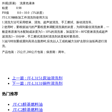
外观
(原液) 浅黄色液体
粘度
0.98
PH值 8.0～10.0（5%浓度）
JT-L313钢铁加工件清洗剂使用方法
1.清洗方法可采用喷淋、浸泡、超声波清洗、手工擦拭、振动清洗等。
2.使用时，要根据油污的严重程度来调配清洗液的浓度，为得到最佳清洗效果，一
般是将原液与水配制成浓度为5～10%的清洗液，加温至50～80℃喷淋清洗或超声
波清洗3～10分钟，手工擦拭清洗时清洗剂浓度相对要高些。
3.油污特别重或遇到高溶点脂类时,应先以人工或机械方法铲去部分油垢再进行清
洗。
产品包装：
25公斤,200公斤包装；保质期：两年。
上一篇
: JT-L3151原油清洗剂
下一篇
: JT-L3131铜件清洗剂
热门推荐
JT-C1醇基燃料油
JT-C2醇基燃料油