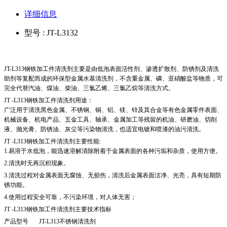
详细信息
型号 : JT-L3132
JT-L313
钢铁加工件清洗剂
主要是由低泡表面活性剂、渗透扩散剂、防锈剂及清洗
助剂等复配而成的环保型金属水基清洗剂，不含重金属、磷、亚硝酸盐等物质，可
完全代替汽油、煤油、柴油、三氯乙烯、三氯乙烷等清洗方式。
JT -L313钢铁加工件清洗剂用途：
广泛用于清洗黑色金属、不锈钢、铜、铝、镁、锌及其合金等有色金属零件表面、
机械设备、机电产品、五金工具、轴承、金属加工等残留的机油、研磨油、切削
液、抛光膏、防锈油、灰尘等污染物清洗，也适宜电镀和喷漆的油污清洗。
JT -L313
钢铁加工件清洗剂
主要性能
:
1.易溶于水低泡，能迅速溶解清除附着于金属表面的各种污垢和杂质，使用方便。
2.清洗时无再沉积现象。
3.清洗过程对金属表面无腐蚀、无损伤，清洗后金属表面洁净、光亮，具有短期防
锈功能。
4.使用过程安全可靠，不污染环境，对人体无害；
JT -L313钢铁加工件清洗剂主要技术指标
产品型号
JT-L313不锈钢清洗剂