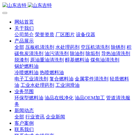
网站首页
关于我们
公司简介
荣誉资质
厂区图片
设备仪器
产品展示
全部
压板机清洗剂
水处理药剂
空压机清洗剂
除锈剂
积
碳焦炭清洗剂
油污清洗剂
除油剂
除垢剂
导热油清洗剂
脱漆剂
原油重油清洗剂
醇基燃料油
煤焦油清洗剂
锅炉燃料油
冷喷燃料油
热喷燃料油
电子工业清洗剂
复合燃料油
金属零件清洗剂
轻质燃料
油
工业水处理药剂
工业润滑油
业务范围
环保型燃料油
油品在线净化
油品OEM加工
管道清洗服
务
新闻动态
全部
行业资讯
企业新闻
客户案例
联系我们