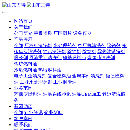
网站首页
关于我们
公司简介
荣誉资质
厂区图片
设备仪器
产品展示
全部
压板机清洗剂
水处理药剂
空压机清洗剂
除锈剂
积
碳焦炭清洗剂
油污清洗剂
除油剂
除垢剂
导热油清洗剂
脱漆剂
原油重油清洗剂
醇基燃料油
煤焦油清洗剂
锅炉燃料油
冷喷燃料油
热喷燃料油
电子工业清洗剂
复合燃料油
金属零件清洗剂
轻质燃料
油
工业水处理药剂
工业润滑油
业务范围
环保型燃料油
油品在线净化
油品OEM加工
管道清洗服
务
新闻动态
全部
行业资讯
企业新闻
客户案例
联系我们