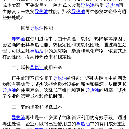
成本太高，可采取另外一种方式来改善
导热油
品质-
导热油
再
生修复，来恢复
导热油
性能。那么
导热油
再生修复对企业有哪
些好处呢?
一、恢复
导热油
性能
导热油
在使用过程中，由于高温、氧化、热降解等原因，
会逐渐降低其导热性能、热稳定性和抗氧化性能。通过再生处
理，可以去除
导热油
中的沉淀物、杂质和氧化产物，恢复其原
有的性能，提高传热效率和稳定性。
二、延长
导热油
使用寿命
再生处理不仅恢复了
导热油
的性能，还能去除其中的污染
物和有害物质，减少这些物质对设备的腐蚀和损坏，从而延长
导热油
的使用寿命。这降低了维护和更换
导热油
的频率，减少
了企业的运营成本和停机时间。
三、节约资源和降低成本
导热油
再生是一种资源节约和循环利用的有效手段。通过
再生处理，企业可以将已经使用过的
导热油
中的有用成分重新