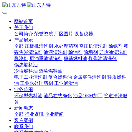
网站首页
关于我们
公司简介
荣誉资质
厂区图片
设备仪器
产品展示
全部
压板机清洗剂
水处理药剂
空压机清洗剂
除锈剂
积
碳焦炭清洗剂
油污清洗剂
除油剂
除垢剂
导热油清洗剂
脱漆剂
原油重油清洗剂
醇基燃料油
煤焦油清洗剂
锅炉燃料油
冷喷燃料油
热喷燃料油
电子工业清洗剂
复合燃料油
金属零件清洗剂
轻质燃料
油
工业水处理药剂
工业润滑油
业务范围
环保型燃料油
油品在线净化
油品OEM加工
管道清洗服
务
新闻动态
全部
行业资讯
企业新闻
客户案例
联系我们