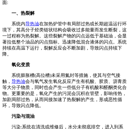
面:
一、热裂解
系统内
导热油
在加热炉管中有局部过热或长期超温运行环
境下，其高分子烃类链状结构会吸收过多能量而发生断裂，这
一过程称为热裂解。这些裂解产物的闪点远低于基础油，会显
著拉低整个油品的闪点指标。迅速降低混合液体的闪点。系统
持续在高温下运行，裂解反应会不断加剧，导致闪点持续下
降。
氧化变质
系统膨胀槽(高位槽)未采用氮封等措施，使其与空气接
触，
导热油
会与氧气发生氧化反应产生有机酸、胶质、沥青质
等大分子物质，同时也会产生一些低分子有机酸和醛酮类化合
物。更重要的是，氧化产生的污泥会沉积在管壁，影响传热，
加剧局部过热，从而间接加速了热裂解的产生，形成恶性循
环，导致闪点降低。
污染与混油
污染:系统在清洗或维修后，水分未彻底排空，进入到系