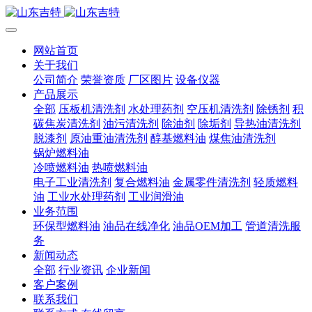
网站首页
关于我们
公司简介
荣誉资质
厂区图片
设备仪器
产品展示
全部
压板机清洗剂
水处理药剂
空压机清洗剂
除锈剂
积
碳焦炭清洗剂
油污清洗剂
除油剂
除垢剂
导热油清洗剂
脱漆剂
原油重油清洗剂
醇基燃料油
煤焦油清洗剂
锅炉燃料油
冷喷燃料油
热喷燃料油
电子工业清洗剂
复合燃料油
金属零件清洗剂
轻质燃料
油
工业水处理药剂
工业润滑油
业务范围
环保型燃料油
油品在线净化
油品OEM加工
管道清洗服
务
新闻动态
全部
行业资讯
企业新闻
客户案例
联系我们