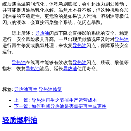
统后遇高温瞬间汽化，体积急剧膨胀，会引起压力剧烈波动，
并可能促进油品乳化水解。虽然水本身不燃，但这种扰动会加
剧油品的不稳定性。更危险的是如果误入汽油、溶剂油等极低
闪点的液体，会直接污染整个系统，使闪点暴跌。
综上所述：
导热油
闪点下降会直接影响系统的安全、稳定
运行，安全风险极具升高。一旦出现类似情况应及时对
导热油
进行再生修复或脱氢处理，来恢复
导热油
闪点，保障系统安全
运行。
导热油
在线再生能够有效改善
导热油
闪点、残碳、酸值等
指标，恢复
导热油
油品、延长
导热油
使用寿命。
标签:
导热油再生
导热油修复
上一篇
: 导热油再生之节省生产运营成本
下一篇
: 如何判断导热油是否需要再生或更换
轻质燃料油