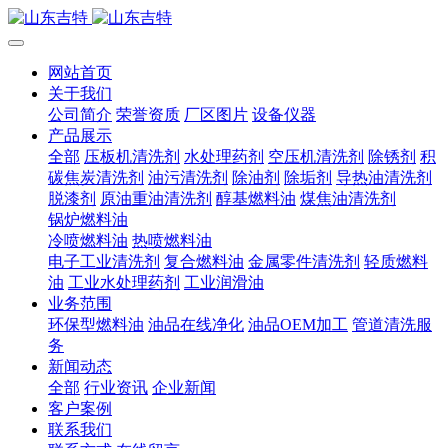
网站首页
关于我们
公司简介
荣誉资质
厂区图片
设备仪器
产品展示
全部
压板机清洗剂
水处理药剂
空压机清洗剂
除锈剂
积
碳焦炭清洗剂
油污清洗剂
除油剂
除垢剂
导热油清洗剂
脱漆剂
原油重油清洗剂
醇基燃料油
煤焦油清洗剂
锅炉燃料油
冷喷燃料油
热喷燃料油
电子工业清洗剂
复合燃料油
金属零件清洗剂
轻质燃料
油
工业水处理药剂
工业润滑油
业务范围
环保型燃料油
油品在线净化
油品OEM加工
管道清洗服
务
新闻动态
全部
行业资讯
企业新闻
客户案例
联系我们