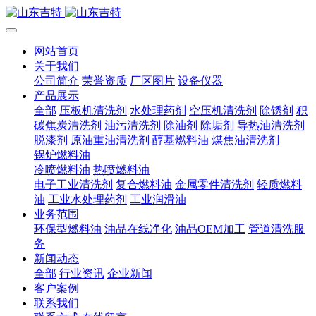
网站首页
关于我们
公司简介
荣誉资质
厂区图片
设备仪器
产品展示
全部
压板机清洗剂
水处理药剂
空压机清洗剂
除锈剂
积
碳焦炭清洗剂
油污清洗剂
除油剂
除垢剂
导热油清洗剂
脱漆剂
原油重油清洗剂
醇基燃料油
煤焦油清洗剂
锅炉燃料油
冷喷燃料油
热喷燃料油
电子工业清洗剂
复合燃料油
金属零件清洗剂
轻质燃料
油
工业水处理药剂
工业润滑油
业务范围
环保型燃料油
油品在线净化
油品OEM加工
管道清洗服
务
新闻动态
全部
行业资讯
企业新闻
客户案例
联系我们