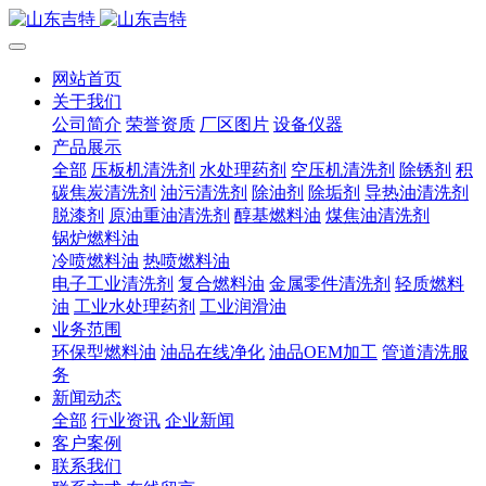
网站首页
关于我们
公司简介
荣誉资质
厂区图片
设备仪器
产品展示
全部
压板机清洗剂
水处理药剂
空压机清洗剂
除锈剂
积
碳焦炭清洗剂
油污清洗剂
除油剂
除垢剂
导热油清洗剂
脱漆剂
原油重油清洗剂
醇基燃料油
煤焦油清洗剂
锅炉燃料油
冷喷燃料油
热喷燃料油
电子工业清洗剂
复合燃料油
金属零件清洗剂
轻质燃料
油
工业水处理药剂
工业润滑油
业务范围
环保型燃料油
油品在线净化
油品OEM加工
管道清洗服
务
新闻动态
全部
行业资讯
企业新闻
客户案例
联系我们