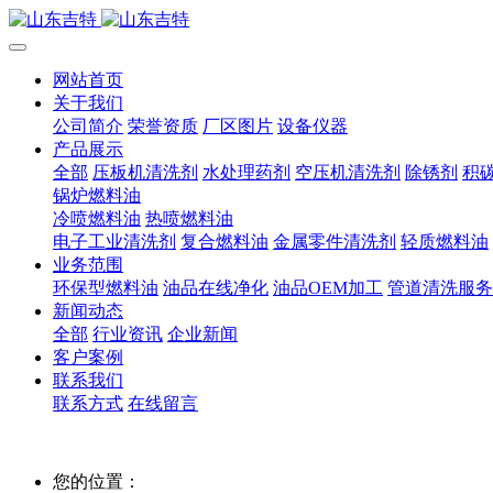
网站首页
关于我们
公司简介
荣誉资质
厂区图片
设备仪器
产品展示
全部
压板机清洗剂
水处理药剂
空压机清洗剂
除锈剂
积
锅炉燃料油
冷喷燃料油
热喷燃料油
电子工业清洗剂
复合燃料油
金属零件清洗剂
轻质燃料油
业务范围
环保型燃料油
油品在线净化
油品OEM加工
管道清洗服务
新闻动态
全部
行业资讯
企业新闻
客户案例
联系我们
联系方式
在线留言
您的位置：