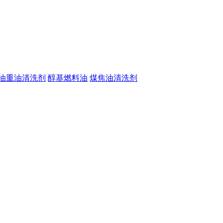
油重油清洗剂
醇基燃料油
煤焦油清洗剂