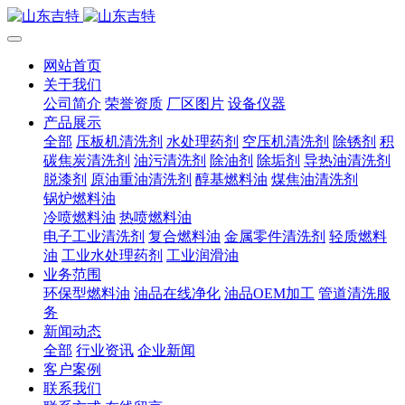
网站首页
关于我们
公司简介
荣誉资质
厂区图片
设备仪器
产品展示
全部
压板机清洗剂
水处理药剂
空压机清洗剂
除锈剂
积
碳焦炭清洗剂
油污清洗剂
除油剂
除垢剂
导热油清洗剂
脱漆剂
原油重油清洗剂
醇基燃料油
煤焦油清洗剂
锅炉燃料油
冷喷燃料油
热喷燃料油
电子工业清洗剂
复合燃料油
金属零件清洗剂
轻质燃料
油
工业水处理药剂
工业润滑油
业务范围
环保型燃料油
油品在线净化
油品OEM加工
管道清洗服
务
新闻动态
全部
行业资讯
企业新闻
客户案例
联系我们